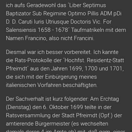
ich aufs Geradewohl das ´Liber Septimus
Baptizator Sub Regimine Optimo Pillis ADM pDi
D. D. Caruti Iuris Utriusque Doctoris Vic. For
Salensiensis 1658 - 1678´ Taufmatrikeln mit dem
Namen Francino, also nicht Francini.
Diesmal war ich besser vorbereitet. Ich kannte
die Rats-Protokolle der ´Hochfst. Residentz-Statt
Pfreimdt´ aus den Jahren 1699, 1700 und 1701,
die sich mit der Einbürgerung meines
italienischen Vorfahren beschäftigten.
Der Sachverhalt ist kurz folgender: Am Erchtag
(Dienstag) den 6. Oktober 1699 teilte in der
Ratsversammlung der Stadt Pfreimdt (Opf.) der
amtierende Bürgermeister (es wechselten
damals deren 4 im Amte ab) mit, daß gem. einer