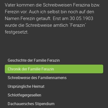
Vater kommen die Schreibweisen Ferazina bzw.
Ferezin vor. Auch ich selbst bin noch auf den
Namen Ferezin getauft. Erst am 30.05.1903
wurde die Schreibweise amtlich ´Ferazin´
festgesetzt.
Navigation
Geschichte der Familie Ferazin
überspringen
Chronik der Familie Ferazin
Schreibweise des Familiennamens
Ursprüngliche Heimat
Schlotfegergesellen
Dachauersches Stipendium